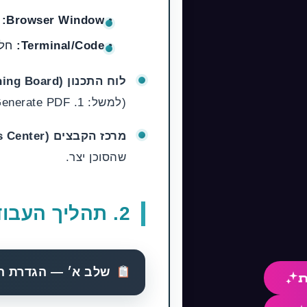
•
Browser Window:
ד
•
Terminal/Code:
חלון ש
לוח התכנון (Planning Board):
(למשל: 1. Search for vendors, 2. Compare prices, 3. Generate PDF).
מרכז הקבצים (File/Artifacts Center):
שהסוכן יצר.
2. תהליך העבודה (Step-by-Step)
שלב א׳ — הגדרת המשימה (ng
ת