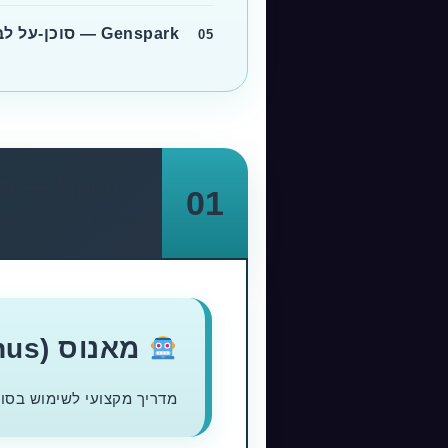
Genspark — סוכן-על לביצוע משימות מקצה לקצה
05
Manus — סוכן AI אוטונומי
01
al Purpose AI Agent
מאנוס (Manus)
מדריך מקצועי לשימוש בסוכ