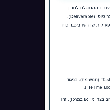
רכת המסוגלת לתכנן
משימה, להפעיל דפדפן אינטרנט באופן עצמאי, להריץ קוד, לעבד קבצים ולהחזיר תוצר סופי (Deliverable).
E) ולאוטומציה של מחקרים ופעולות שדרשו בעבר כוח
ממוקמת במרכז או בתחתית המסך. כאן מזינים את ה-"Task" (המשימה). בניגוד
 בצד ימין או במרכז). זהו