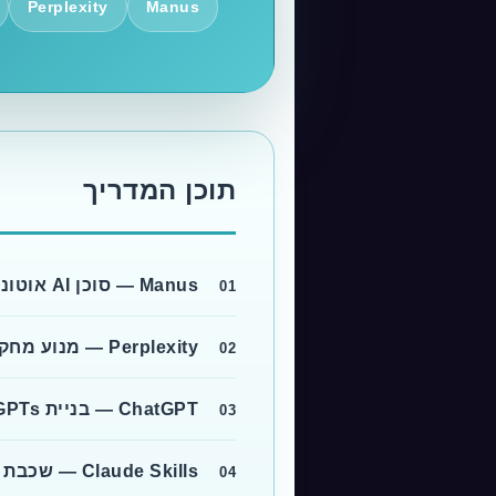
Perplexity
Manus
תוכן המדריך
Manus — סוכן AI אוטונומי לביצוע משימות מלא
01
Perplexity — מנוע מחקר חכם עם ארכיטקטורת רב-מודלים
02
ChatGPT — בניית GPTs מותאמים אישית
03
Claude Skills — שכבת התאמה אישית חכמה לקלוד
04