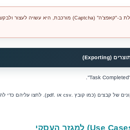
אם המערכת נתקלת ב-"קאפצ'ה" (Captcha) מורכבת, היא עש
Exportin)
יופיעו אייקונים של קבצים (כמו קובץ .csv א