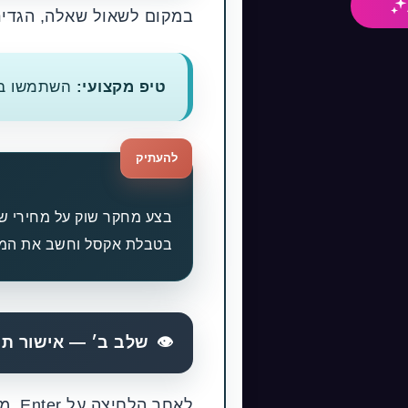
במקום לשאול שאלה, הגדירו
טיפ מקצועי:
השתמשו ב
להעתיק
בטבלת אקסל וחשב את הממו
👁
שלב ב׳ — אישור תוכנית העבודה (e
לאחר הלחיצה על Enter, מאנוס יתחיל "לחשוב". הוא יציג לכם את התוכנית שלו.