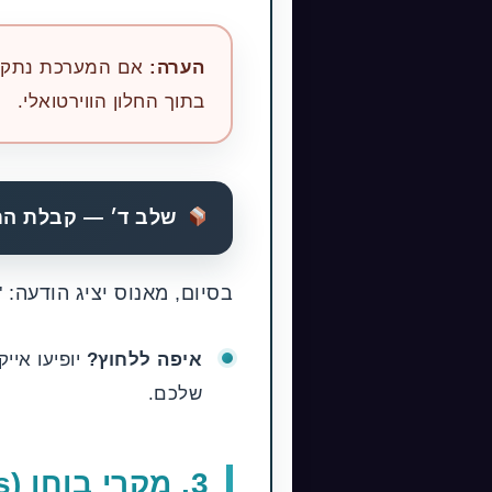
הערה:
בתוך החלון הווירטואלי.
שלב ד׳ — קבלת התוצרים (g
בסיום, מאנוס יציג הודעה: "Task Completed".
איפה ללחוץ?
שלכם.
3. מקרי בוחן (Use Cases) למגזר העסקי