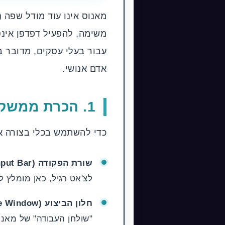
מאנוס אינו עוד מודל שפה (LLM) המיועד לשיחה בלבד. הוא מוגדר כ-
אדם אנושי.
1. הכרת ממשק המשתמש (UI) — איפה לוחצים?
כדי להשתמש בכלי בצורה אפקט
שורת הפקודה (Input Bar):
לצ'אט רגיל, כאן מומלץ לתת הוראה לביצוע
חלון הביצוע (Execution/Runtime Window):
"שולחן העבודה" של מאנו