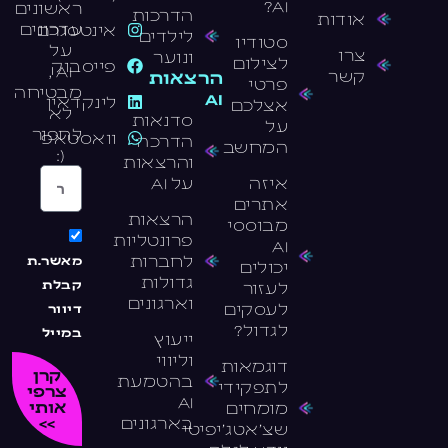
AI?
ראשונים
הדרכות
אודות
עדכונים
אינטסגרם
לילדים
סטודיו
על
צרו
ונוער
לצילום
פייסבוק
AI ,
קשר
הרצאות
פרטי
מבטיחה
AI
לינקדאין
אצלכם
לא
סדנאות
על
לחפור
וואסטאפ
הדרכה
המחשב
(:
והרצאות
איזה
על AI
אתרים
הרצאות
מבוססי
פרונטליות
AI
לחברות
מאשר.ת
יכולים
גדולות
לעזור
קבלת
וארגונים
לעסקים
דיוור
לגדול?
במייל
ייעוץ
וליווי
דוגמאות
קרן
בהטמעת
לתפקידי
צרפי
AI
מומחים
אותי
בארגונים
>>
שצ׳אטג׳יפיטי