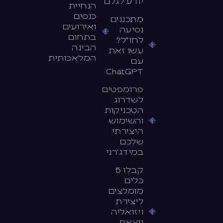
יודע לגלם
הנחיית
כנסים
מתכננים
ואירועים
נסיעה
בתחום
לחו״ל?
הבינה
עשו זאת
המלאכותית
עם
ChatGPT
פרומפטים
לשדרוג
הטכניקות
והשימוש
היצירתי
שלכם
במידג׳רני
קבלו 5
כלים
מומלצים
ליצירת
ויזואליה
יוצאת