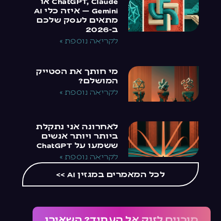
ChatGPT, Claude או
Gemini — איזה כלי AI
מתאים לעסק שלכם
ב-2026
לקריאה נוספת »
מי חותך את הסטייק
המושלם?
לקריאה נוספת »
לאחרונה אני נתקלת
ביותר ויותר אנשים
ששמעו על ChatGPT
לקריאה נוספת »
לכל המאמרים במגזין AI >>
מוכנים לזנק אל העתיד? השאירו