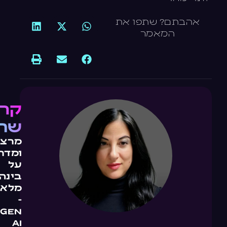
אהבתם? שתפו את
המאמר
קרן
שח
מרצה
ומדר
על
בינה
מלאכ
-
GEN
AI