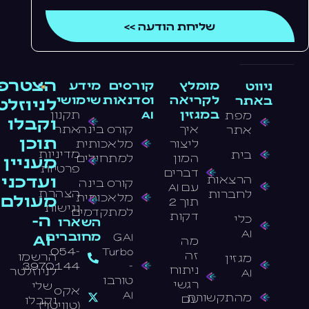
שליחת הודעה >>
הצטרפו
מומלץ
קורסים
מידע
ניווט
לקריאה
וסדנאות
שימושי
באתר
לניוזלט
במגזין
AI
תקנון
מפת
וקבלו
איך
קורס בינה
אתר
אתר
תוכן
ליצור
מלאכותית
מדיניות
בית
המון
למתחילים
מעניין
פרטיות
דברים
ועדכני
הרצאות
קורס בינה
עם AI
הצהרת
לחברות
מלאכותית
מעולם
תוך 2
נגישות
למתקדמים
דקות
ה-
כלי
השארו
AI
GAI
מחוברים
AI
מה
054-
Turbo
זה
הרשמו
מגזין
3970144
-
ניתוח
לניוזלטר
AI
טורבו
רגשי
שלי
אקס
AI
מהתקשורת
עם
וקבלו
(טוויטר)