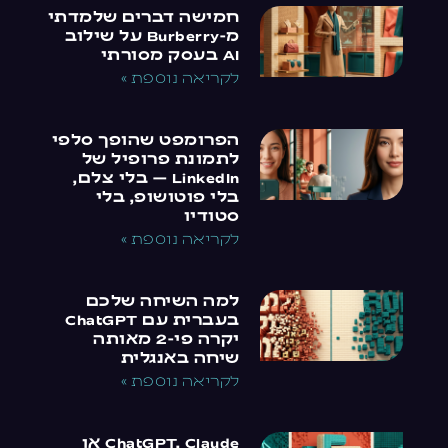
חמישה דברים שלמדתי
מ-Burberry על שילוב
AI בעסק מסורתי
לקריאה נוספת »
הפרומפט שהופך סלפי
לתמונת פרופיל של
LinkedIn — בלי צלם,
בלי פוטושופ, בלי
סטודיו
לקריאה נוספת »
למה השיחה שלכם
בעברית עם ChatGPT
יקרה פי-2 מאותה
שיחה באנגלית
לקריאה נוספת »
ChatGPT, Claude או