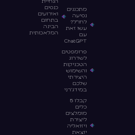
הנחיית
כנסים
מתכננים
ואירועים
נסיעה
בתחום
לחו״ל?
הבינה
עשו זאת
המלאכותית
עם
ChatGPT
פרומפטים
לשדרוג
הטכניקות
והשימוש
היצירתי
שלכם
במידג׳רני
קבלו 5
כלים
מומלצים
ליצירת
ויזואליה
יוצאת