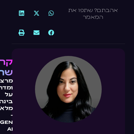
אהבתם? שתפו את
המאמר
קרן
שח
מרצה
ומדר
על
בינה
מלאכ
-
GEN
AI