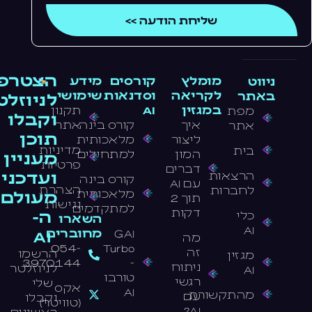
שליחת הודעה >>
הצטרפו
מומלץ
קורסים
מידע
ניווט
לקריאה
וסדנאות
שימושי
באתר
לניוזלט
במגזין
AI
תקנון
מפת
וקבלו
איך
קורס בינה
אתר
אתר
תוכן
ליצור
מלאכותית
מדיניות
בית
המון
למתחילים
מעניין
פרטיות
דברים
ועדכני
הרצאות
קורס בינה
עם AI
הצהרת
לחברות
מלאכותית
מעולם
תוך 2
נגישות
למתקדמים
דקות
ה-
כלי
השארו
AI
GAI
מחוברים
AI
מה
054-
Turbo
זה
הרשמו
מגזין
3970144
-
ניתוח
לניוזלטר
AI
טורבו
רגשי
שלי
אקס
AI
מהתקשורת
עם
וקבלו
(טוויטר)
AI?
ראשונים