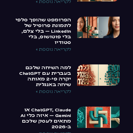
לקריאה נוספת »
הפרומפט שהופך סלפי
לתמונת פרופיל של
LinkedIn — בלי צלם,
בלי פוטושופ, בלי
סטודיו
לקריאה נוספת »
למה השיחה שלכם
בעברית עם ChatGPT
יקרה פי-2 מאותה
שיחה באנגלית
לקריאה נוספת »
ChatGPT, Claude או
Gemini — איזה כלי AI
מתאים לעסק שלכם
ב-2026