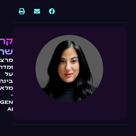
קרן
שח
מרצה
ומדר
על
בינה
מלאכ
-
GEN
AI