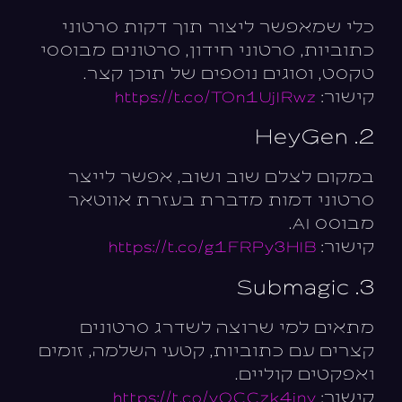
כלי שמאפשר ליצור תוך דקות סרטוני
כתוביות, סרטוני חידון, סרטונים מבוססי
טקסט, וסוגים נוספים של תוכן קצר.
קישור:
https://t.co/TOn1UjlRwz
2. HeyGen
במקום לצלם שוב ושוב, אפשר לייצר
סרטוני דמות מדברת בעזרת אווטאר
מבוסס AI.
קישור:
https://t.co/g1FRPy3HlB
3. Submagic
מתאים למי שרוצה לשדרג סרטונים
קצרים עם כתוביות, קטעי השלמה, זומים
ואפקטים קוליים.
קישור:
https://t.co/yQCCzk4jny