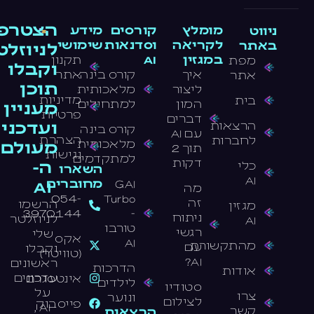
הצטרפו
מומלץ
קורסים
מידע
ניווט
לקריאה
וסדנאות
שימושי
באתר
לניוזלט
במגזין
AI
תקנון
מפת
וקבלו
איך
קורס בינה
אתר
אתר
תוכן
ליצור
מלאכותית
מדיניות
בית
המון
למתחילים
מעניין
פרטיות
דברים
ועדכני
הרצאות
קורס בינה
עם AI
הצהרת
לחברות
מלאכותית
מעולם
תוך 2
נגישות
למתקדמים
דקות
ה-
כלי
השארו
AI
GAI
מחוברים
AI
מה
054-
Turbo
זה
הרשמו
מגזין
3970144
-
ניתוח
לניוזלטר
AI
טורבו
רגשי
שלי
אקס
AI
מהתקשורת
עם
וקבלו
(טוויטר)
AI?
ראשונים
הדרכות
אודות
עדכונים
אינטסגרם
לילדים
סטודיו
על
צרו
ונוער
לצילום
פייסבוק
AI ,
קשר
הרצאות