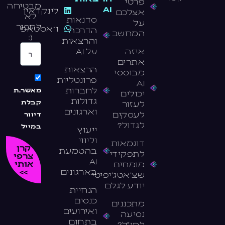
פרטי
מבטיחה
AI
לינקדאין
אצלכם
לא
סדנאות
על
לחפור
וואסטאפ
הדרכה
המחשב
(:
והרצאות
איזה
על AI
אתרים
הרצאות
מבוססי
פרונטליות
AI
לחברות
מאשר.ת
יכולים
גדולות
לעזור
קבלת
וארגונים
לעסקים
דיוור
לגדול?
במייל
ייעוץ
וליווי
דוגמאות
קרן
בהטמעת
לתפקידי
צרפי
AI
מומחים
אותי
בארגונים
>>
שצ׳אטג׳יפיטי
יודע לגלם
הנחיית
כנסים
מתכננים
ואירועים
נסיעה
בתחום
לחו״ל?