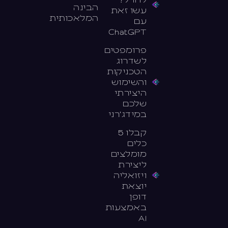
הבינה
עשו זאת
המלאכותית
עם
ChatGPT
פרומפטים
לשדרוג
הטכניקות
והשימוש
היצירתי
שלכם
במידג׳רני
קבלו 5
כלים
מומלצים
ליצירת
ויזואליה
יוצאת
דופן
באמצעות
AI