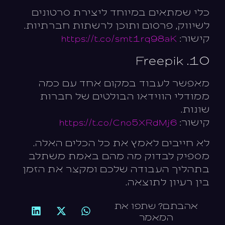
כלי שמתאים במיוחד ליצירת סרטונים
לשיווק, פרסום ותוכן לרשתות חברתיות.
קישור:
https://t.co/smt1rq98aK
10. Freepik
מאפשר לעבוד במקום אחד עם כמה
ממודלי הווידאו הבולטים של חברות
שונות.
קישור:
https://t.co/Cno5XRdMj6
לא חייבים לאמץ את כל הכלים האלה.
מספיק לבדוק מה מהם באמת משתלב
בתהליך העבודה שלכם ומקצר את הזמן
בין רעיון לתוצאה.
אהבתם? שתפו את
המאמר